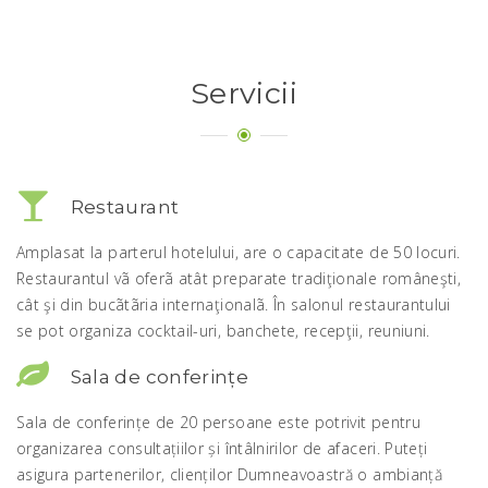
Servicii
Restaurant
Amplasat la parterul hotelului, are o capacitate de 50 locuri.
Restaurantul vã oferã atât preparate tradiţionale româneşti,
cât şi din bucãtãria internaţionalã. În salonul restaurantului
se pot organiza cocktail-uri, banchete, recepţii, reuniuni.
Sala de conferințe
Sala de conferințe de 20 persoane este potrivit pentru
organizarea consultațiilor și întâlnirilor de afaceri. Puteți
asigura partenerilor, clienților Dumneavoastră o ambianță